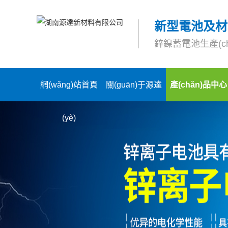
新型電池及材料
鋅鎳蓄電池生產(chǎn
網(wǎng)站首頁
關(guān)于源達
產(chǎn)品中心
(yè)