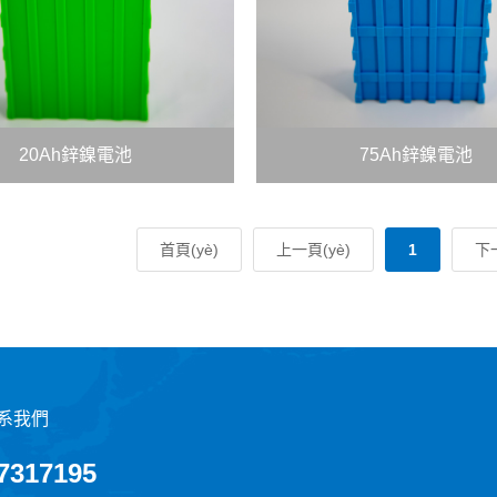
20Ah鋅鎳電池
75Ah鋅鎳電池
首頁(yè)
上一頁(yè)
1
下一
n)系我們
7317195