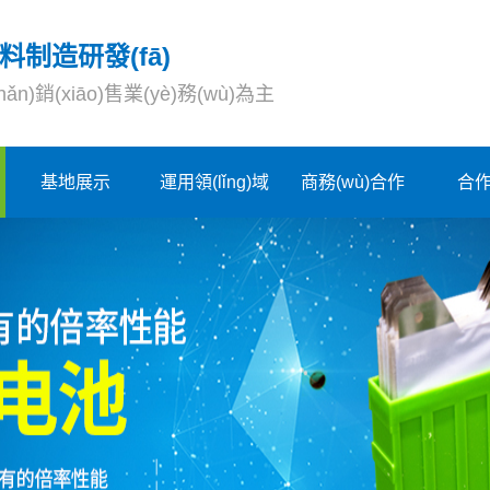
制造研發(fā)
)銷(xiāo)售業(yè)務(wù)為主
基地展示
運用領(lǐng)域
商務(wù)合作
合