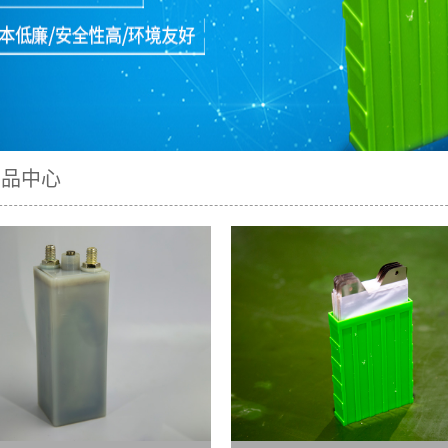
n)品中心