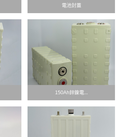
電池封蓋
150Ah鋅鎳電...